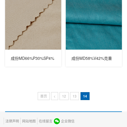
成份MD66%P30%SP4%
成份MD58%V42%克重
克重158GSM门幅150CM
151GSM门幅145CM
首页
<
12
13
14
法律声明
网站地图
在线留言
企业微信