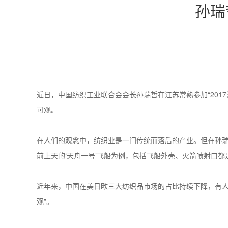
孙瑞
近日，中国纺织工业联合会会长孙瑞哲在江苏常熟参加“20
可观。
在人们的观念中，纺织业是一门传统而落后的产业。但在孙瑞
前上天的‘天舟一号’飞船为例，包括飞船外壳、火箭喷射口都
近年来，中国在美日欧三大纺织品市场的占比持续下降，有人
观”。