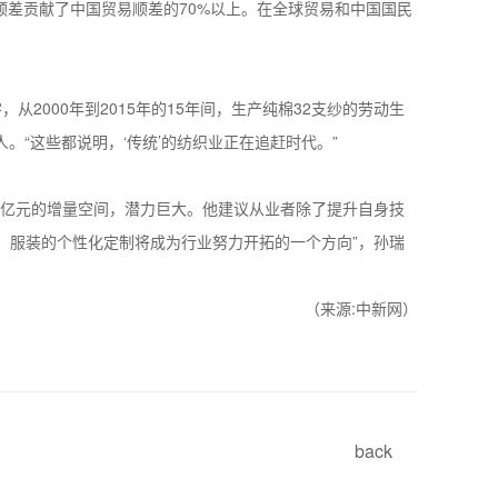
顺差贡献了中国贸易顺差的70%以上。在全球贸易和中国国民
000年到2015年的15年间，生产纯棉32支纱的劳动生
6人。“这些都说明，‘传统’的纺织业正在追赶时代。”
00亿元的增量空间，潜力巨大。他建议从业者除了提升自身技
亿元。服装的个性化定制将成为行业努力开拓的一个方向”，孙瑞
（来源:中新网）
back