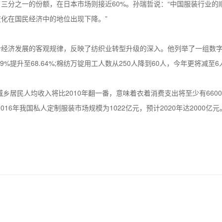
三分之一的份额，在日本市场则接近60%。孙瑞哲说：“中国服装行业的
化在国民经济中的地位出现下降。”
济发展的客观规律，反映了纺织业转型升级的深入。他列举了一组数字，从2
69%提升至68.64%;棉纺万锭用工人数从250人降到60人，今年更将减至
城乡居民人均收入将比2010年翻一番，意味着衣着消费支出将至少有66
16年我国私人定制服装市场规模为1022亿元，预计2020年达2000