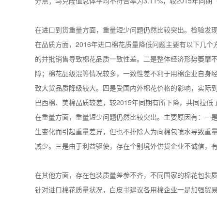
分点；马克隆值总体平均不符合率为3.11%，较2015年同期（3
在进口到货重量方面，重量短少问题仍然比较突出。检验发现有84
在品质方面，2016年进口棉花质量降低问题主要有以下几
的并批销售导致棉花品质一致性差。二是整体经济形势萎靡
障；棉花品级混等情况较多，一致性差不利于用棉企业自身
致大货品质降级较大。四是受国内外棉花价格的影响，实际
巴西棉、美棉品质较差，较2015年同期有所下降，共同拉
在重量方面，重量短少问题仍然比较突出。主要原因有：一
生变化而引起重量差异，但也不排除人为向棉包喷水导致重量
减少。三是由于利益驱使，存在个别境外供货企业不诚信，
在其他方面，存在包装质量差参不齐，不同国家的棉花包装
针对进口棉花质量状况，白皮书建议各用棉企业一是加强贸