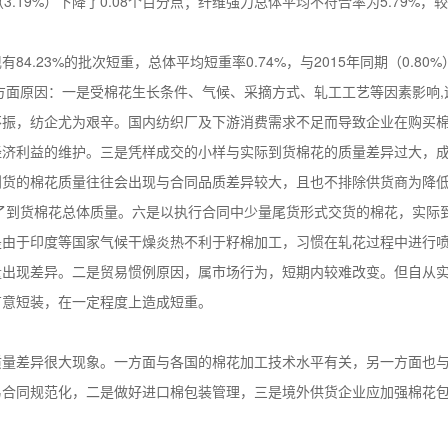
.19%）下降了0.08个百分点；纤维强力总体平均不符合率为5.79%，较2
.23%的批次短重，总体平均短重率0.74%，与2015年同期（0.80%
个方面原因：一是受棉花生长条件、气候、采摘方式、轧工工艺等因素影响
不振，纺企尤为艰辛。国内纺织厂及下游消费需求不足而导致企业在购买
经济利益的维护。三是凭样成交的小样与实际到货棉花的质量差异过大，
到货的棉花质量往往会出现与合同品质差异较大，且也不排除供货商为降
低了到货棉花总体质量。六是以执行合同中少量尾货形式交货的棉花，实际
是由于印度等国家气候干燥炎热不利于籽棉加工，习惯在轧花过程中进行
出现差异。二是贸易惯例原因，属市场行为，短期内较难改变。但自从实
有意短装，在一定程度上造成短重。
质量差异很大现象。一方面与各国的棉花加工技术水平有关，另一方面也
易合同规范化，二是做好进口棉包装管理，三是境外供货企业应加强棉花