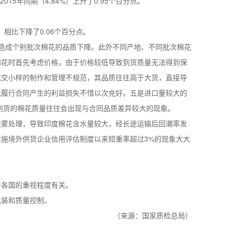
015年同期（4.84%）上升了0.95个百分点。
）相比下降了0.06个百分点。
,造成个别批次棉花的品质下降。此外不同产地、不同批次棉花
棉花时首先考虑价格，由于价格较低导致到货质量无法得到保
成交小样的制作和管理不规范，其品质往往高于大货，直接导
低履行合同产生的利益损失不惜以次充好。五是进口量较大的
到货的棉花质量往往会出现与合同品质差异较大的现象。
喷雾处理，导致印度棉花含水量较大，经长途运输后回潮率发
施境外供货企业信用评估制度以来短重率超过3%的现象大大
与各国的重视程度有关。
包装和质量控制。
（来源：国家质检总局）