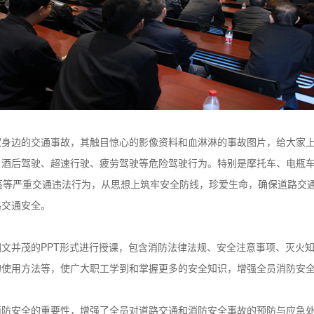
家身边的交通事故，其触目惊心的影像资料和血淋淋的事故图片，给大家
、酒后驾驶、超速行驶、疲劳驾驶等危险驾驶行为。特别是摩托车、电瓶
全头盔等严重交通违法行为，从思想上筑牢安全防线，珍爱生命，确保道路
路交通安全。
文并茂的PPT形式进行授课，包含消防法律法规、安全注意事项、灭火
的使用方法等，使广大职工学到和掌握更多的安全知识，增强全员消防安
消防安全的重要性，增强了全员对道路交通和消防安全事故的预防与应急