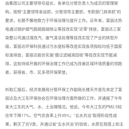
由集团公司主要领导任组长、各单位分管负责人为成员的管理架
构，按照“主要领导亲自抓、分管领导主要抓、专职部门具体抓”的
要求，长期不懈地致力于环保治理与提升工作。近年来，富丽达热
电通过锅炉烟气脱硫脱硝除尘等技改实现“近零”排放，富丽达三家
染整公司通过煤改汽、废气清洁处理等技改实现了产业的转型升
级，富丽达环保科技通过污水提标等改造实现各项指标均低于国家
标准排放，富丽达股份实施“膜过滤碱液回收”等技改实现节能减
排，这些持续开展的环保治理工作已成为改善区域环境质量的领跑
者，获得省、市、区多项环保荣誉。
听取汇报后，经济发展局分管环保工作副局长楼天齐首先肯定了富
丽达及大江东环保协会在环保治理方面所做的工作，并通报了今年
来大江东的大气、水、土治理情况。他说，今年大江东的PM2.5较
往年下降17%，空气优良率上升35%；“五水共治”取得阶段性成
果，剿灭了劣V类，并通过省“五水共治”的验收，水质在观感上和主