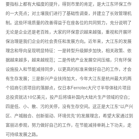
要指标上都有大幅度的提升，得到市里的肯定，是大江东环保工作
的一大亮点；对土壤我们进行了基础性调查，并建立了长效管理机
制。这些环境质量的改善得益于在座各位的共同努力，充分说明了
无论是企业还是老百姓，大家的环保意识越来越强，重视和开展环
保治理是我们企业的社会责任和发展方向。近年来，大江东的发展
理念和导向呈现明显特征：一是转型升级脚步加快，相关政策、依
据越来越多，越来越规范；二是传统产业发展空间压缩，只有环保
设施投入和节能减排同步，以更高的标准来做好自己的工作，才会
有生存发展；三是新兴产业扶持加大，今年大江东是杭州最大的两
个招商引资项目的落脚点，仅日本Ferrotec大尺寸半导体硅片项目
总投资就达10亿美元，投产后将填补国内大硅片生产领域的空白；
四是低、小、散、污的关停，没有生存空间。这正是大江东“以产兴
区、产城融合、创新驱动、环境优先”的发展理念，希望大家通过到
富丽达参观，努力做好自己的工作，在节能减排单耗上下功夫，走
可持续发展之路。