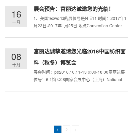
线、1号线延伸段、6号线支线、13号线、杭绍城际
展会预告：富丽达诚邀您的光临！
16
轨道线、艮山东路延长线等重大交通利好落地，润
1、美国texworld的展位号是N-E11 时间：2017年1
东府紧随大江东...
一月
月23日-2017年1月25日 地点Convention Center
New York, NY, USA2、法国texworld展位号是 Hall2
C163 时间：2017年2月6日-2017年2月9日 地点：
Paris Le B...
富丽达诚挚邀请您光临2016中国纺织面
08
料（秋冬）博览会
十月
展会时间：pe2016.10.11-13 9:00-18:00富丽达展
位号：6.1馆 C08国家会展中心（上海）National
Exhibition and Convention Center如何前往展馆
How to get there自驾车 Self-driving东门：涞港路
111号/111 ...
1
2
>