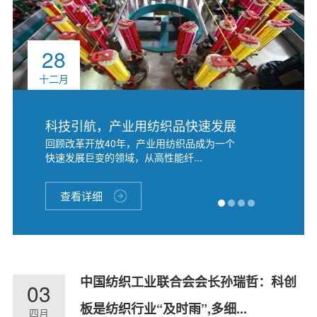
28
十二月
科技引航，产业用纺织品快速发展
回顾改革开放40年，产业用纺织品成为一个
迎巨变
快速发展巨变的领域，从高性能纤...
查看详细
中国纺织工业联合会会长孙瑞哲：科创
03
板是纺织行业“及时雨”,多细...
四月