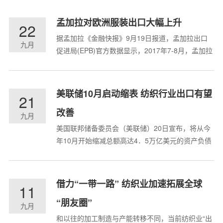
品应用范围之广让人惊叹。中国纺织工业联合会副
会长、中国产业用纺织品行业协会会长李陵申指
孟加拉对欧洲服装出口大幅上升
22
出，产业用纺织品现在仍然处于活跃创新阶段，需
据孟加拉《金融快报》9月19日报道，孟加拉出口
要大力发展并全面拓展纺织子领...
九月
促进局(EPB)官方数据显示，2017年7-8月，孟加拉
对欧洲市场服装出口大幅上升。究其原因，一是孟
加拉成衣制造业安全合规举措取得实效，二是欧元
兑美元汇率走高，三是中国订单的转移，四是国际
美联储10月启动缩表 纺织行业出口有望
21
买家对孟加拉服装产业恢复信心。德国是孟加拉在
改善
欧盟的最大服装出口目的地...
九月
美国联邦储备委员会（美联储）20日宣布，将从今
年10月开始缩减总额高达4．5万亿美元的资产负债
表（“缩表”），以逐步收紧货币政策。同时，美联
储宣布维持目前1%至1．25%的联邦基金利率目标
区间不变。自2015年12月启动金融危机后首次加息
借力“一带一路” 纺织业加速拓展全球
11
以来，美联储已累计加息4次共100个基点。今年
“朋友圈”
来，美联储分别在3...
九月
和以往的加工制造与产能转移不同，当前纺织业“出