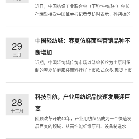
近日，中国纺织工业联合会（下称“中纺联”）会长
孙瑞哲接受中国证券报记者专访时表示，科创板的
出台对于推进纺织行业高质量发展而言，是一场“及
时雨”。纺织行业的很多细分领域在科创板应该有非
常好的前景与潜力。其中，作为战略性新兴产业的
中国轻纺城：春夏仿麻面料营销品种不
29
重要组成，高性能纤维材料及产业用制成品是重点
断增加
领域；同时，...
三月
近期，中国轻纺城传统市场以涤纶长丝为主原料织
制的春夏仿麻服装面料挂样上市款式众多,现货上市
量局部有增，对口中外客商认购逐日增加，连日成
交量较前期呈现攀升走势。 近期以来，春夏季新风
格仿麻面料面料局部动销增加，印花与染色品种互
科技引航，产业用纺织品快速发展迎巨
28
动，原料成份多品种拓展，从单一涤纶长丝产品向
变
纱类...
十二月
回顾改革开放40年，产业用纺织品成为一个快速发
展巨变的领域，从高性能纤维原料、设备制造水
平，到技术工艺创新、应用领域拓展，产业用纺织