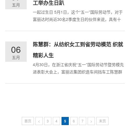
工举办生日趴
会。来自各部门、各子公司的职工代表...
五月
一起过生日 5月1日，这个“五一”国际劳动节，对于
富丽达时尚近30名2季度生日的伙伴来说，具有十
分特别的意义。 庆祝生日快乐 为增强团队凝聚力，
提升职工幸福指数，推动企业文化建设，富丽达时
尚利用“五一”假期这天，在杭州海皇星生态乐园为
陈慧群：从纺织女工到省劳动模范 织就
06
他们举办了以“春风十里，不如一起踏春的你”...
精彩人生
五月
4月30日，在浙江省庆祝“五一”国际劳动节暨劳模先
进表彰大会上，富丽达集团织造车间挡车工陈慧群
荣获“浙江省劳动模范”称号，并受到大会表彰。这
是她自2017年4月28日被浙江省总工会授予“五一劳
动奖章”以来获得的又一枚金灿灿的荣誉，为她近20
年的纺织人生增添了浓墨重彩的一笔——在从一名
普通纺织女工成长为...
首页
<
3
4
5
6
7
>
末页