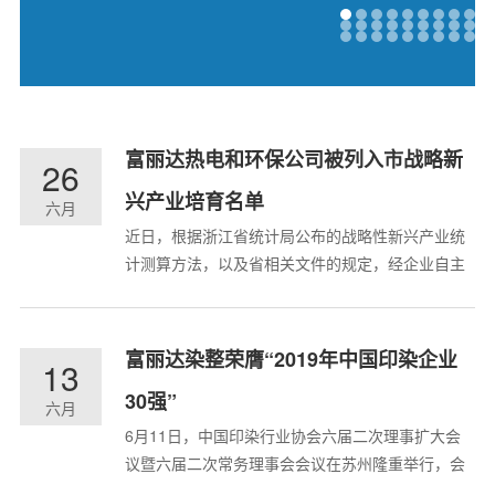
富丽达热电和环保公司被列入市战略新
26
兴产业培育名单
六月
近日，根据浙江省统计局公布的战略性新兴产业统
计测算方法，以及省相关文件的规定，经企业自主
申报、杭州市统计局初步复核，富丽达集团旗下杭
州江东富丽达热电有限公司和杭州富丽达环保科技
有限公司被确定列入《2019年杭州市战略性新兴产
富丽达染整荣膺“2019年中国印染企业
13
业培育企业名单》，并已在杭州市经济和信息化局
30强”
网站公示。富丽达热电 富丽...
六月
6月11日，中国印染行业协会六届二次理事扩大会
议暨六届二次常务理事会会议在苏州隆重举行，会
上发布了“2019年度中国印染企业30强”榜单。浙江