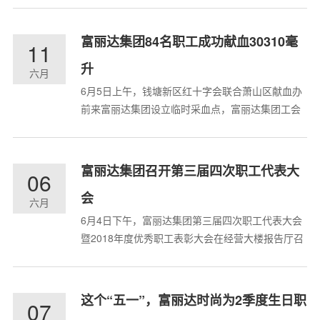
富丽达染整有限公司榜上有名，富丽达集团常务副
总裁卢侃达代表公司，从工信部消费品工业司副司
富丽达集团84名职工成功献血30310毫
11
长曹学军手中接过奖牌与证书。 印染作为富丽达集
升
团...
六月
6月5日上午，钱塘新区红十字会联合萧山区献血办
前来富丽达集团设立临时采血点，富丽达集团工会
积极组织并发动职工，开展以“无偿献血、奉献爱
心”为主题的无偿献血活动。在短短的两个多小时
里，成功献血人员达84人，献血总量达30310毫
富丽达集团召开第三届四次职工代表大
06
升，其中有60人一次献血400毫升。登记 当天上午
会
8时，当采血车缓缓...
六月
6月4日下午，富丽达集团第三届四次职工代表大会
暨2018年度优秀职工表彰大会在经营大楼报告厅召
开，总结工作，安排部署新任务，统一思想，明确
目标，并表彰先进个人。董事长、总裁戚建尔作重
要讲话。党委副书记、工会主席王晓红主持会议。
这个“五一”，富丽达时尚为2季度生日职
07
王勤英、王月忠、蒲逸飞、章小燕等领导出席大